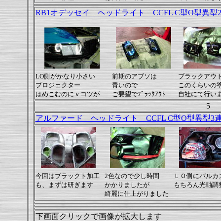
RB1オデッセイ ヘッドライト CCFL C型O型異型
LO側がかなり小さい
前期のアブソは
ブラックアウ
プロジェクター
青いので
このくらいの
はめこむのにｖコツが
ご要望でﾌﾞﾗｯｸｱｳﾄ
自社にて行いま
5
アルファード ヘッドライト CCFL C型O型異型3
今回はブラック
ト
加工
2色なので少し時間
ＬＯ側にバルカ
も、まずは研ぎます
かかりましたが
もちろん
光軸調
綺麗に仕上がりました
下画面クリックで画像が拡大します