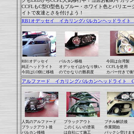
グもLEDからCCFL人気移行中！当店お勧めイカ
CCFLもC型O型色もブルー・ホワイト色とバリエー
イトで友達とさを付けよう！
RB1オデッセイ イカリングバルカンヘッドライト 
RB1オデッセイ
バルカン移植
今回は台湾製
純正ヘッドライト
オデッセイはかなり狭い
CCFLを使用
今回はLO側に移植
のでかなりの難易度
カバー付きで衝
アルファード イカリングバルカンヘッドライト C
人気のアルファード
ブラックアウト
ブチル解読後
ブラックアウト後
このくらいの塗装
作業開始
バルカン移植
は自社にて施工
パックシ空けま