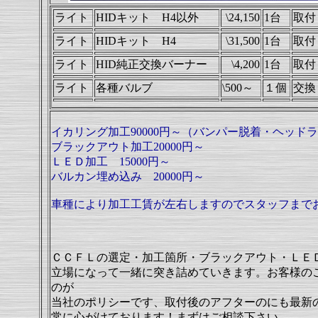
ライト
HIDキット H4以外
\24,150
1台
取付
ライト
HIDキット H4
\31,500
1台
取付
ライト
HID純正交換バーナー
\4,200
1台
取付
ライト
各種バルブ
\500～
１個
交換
イカリング加工90000円～（バンパー脱着・ヘッド
ブラックアウト加工20000円～
ＬＥＤ加工 15000円～
バルカン埋め込み 20000円～
車種により加工工賃が左右しますのでスタッフまで
ＣＣＦＬの選定・加工箇所・ブラックアウト・ＬＥ
立場になって一緒に突き詰めていきます。お客様のご
のが
当社のポリシーです、取付後のアフターのにも最新
常に心がけております！まずはご相談下さい